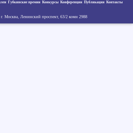
леи
Губкинские премии
Конкурсы
Конференции
Публикации
Контакты
г. Москва, Ленинский проспект, 63/2 комн 2988