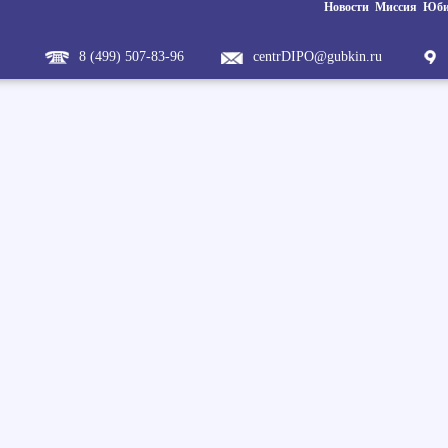
Новости
Миссия
Юби
8 (499) 507-83-96
centrDIPO@gubkin.ru